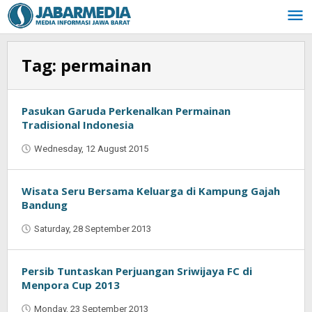
Skip
to
content
Tag:
permainan
Pasukan Garuda Perkenalkan Permainan
Tradisional Indonesia
Wednesday, 12 August 2015
by
Jaenal
Indra
Saputra
Wisata Seru Bersama Keluarga di Kampung Gajah
Bandung
Saturday, 28 September 2013
by
Oban
Persib Tuntaskan Perjuangan Sriwijaya FC di
Menpora Cup 2013
Monday, 23 September 2013
by