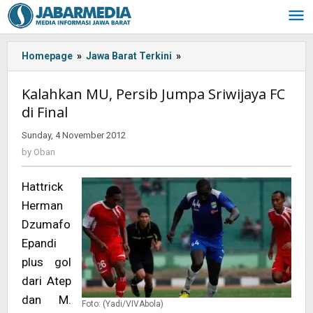
Skip
to
content
Homepage
»
Jawa Barat Terkini
»
Kalahkan
MU,
Persib
Kalahkan MU, Persib Jumpa Sriwijaya FC
Jumpa
di Final
Sriwijaya
FC
Sunday, 4 November 2012
by
di
Oban
by
Oban
Final
Hattrick
Herman
Dzumafo
Epandi
plus gol
dari Atep
dan M.
Foto: (Yadi/VIVAbola)