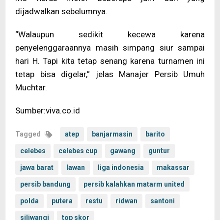
dijadwalkan sebelumnya.
“Walaupun sedikit kecewa karena
penyelenggaraannya masih simpang siur sampai
hari H. Tapi kita tetap senang karena turnamen ini
tetap bisa digelar,” jelas Manajer Persib Umuh
Muchtar.
Sumber:viva.co.id
Tagged
atep
banjarmasin
barito
celebes
celebes cup
gawang
guntur
jawa barat
lawan
liga indonesia
makassar
persib bandung
persib kalahkan matarm united
polda
putera
restu
ridwan
santoni
siliwangi
top skor