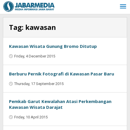
Skip
to
content
Tag:
kawasan
Kawasan Wisata Gunung Bromo Ditutup
Friday, 4 December 2015
by
Jaenal
Indra
Saputra
Berburu Pernik Fotografi di Kawasan Pasar Baru
Thursday, 17 September 2015
by
Jaenal
Indra
Saputra
Pemkab Garut Kewalahan Atasi Perkembangan
Kawasan Wisata Darajat
Friday, 10 April 2015
by
Jaenal
Indra