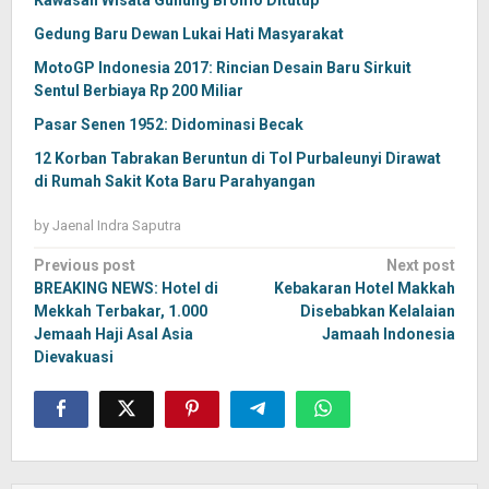
Kawasan Wisata Gunung Bromo Ditutup
Gedung Baru Dewan Lukai Hati Masyarakat
MotoGP Indonesia 2017: Rincian Desain Baru Sirkuit
Sentul Berbiaya Rp 200 Miliar
Pasar Senen 1952: Didominasi Becak
12 Korban Tabrakan Beruntun di Tol Purbaleunyi Dirawat
di Rumah Sakit Kota Baru Parahyangan
by
Jaenal Indra Saputra
Post
Previous post
Next post
navigation
BREAKING NEWS: Hotel di
Kebakaran Hotel Makkah
Mekkah Terbakar, 1.000
Disebabkan Kelalaian
Jemaah Haji Asal Asia
Jamaah Indonesia
Dievakuasi