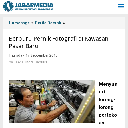
Skip
to
content
Homepage
»
Berita Daerah
»
Berburu
Pernik
Fotografi
Berburu Pernik Fotografi di Kawasan
di
Pasar Baru
Kawasan
Pasar
Thursday, 17 September 2015
by
Baru
Jaenal
by
Jaenal Indra Saputra
Indra
Saputra
Menyus
uri
lorong-
lorong
pertoko
an