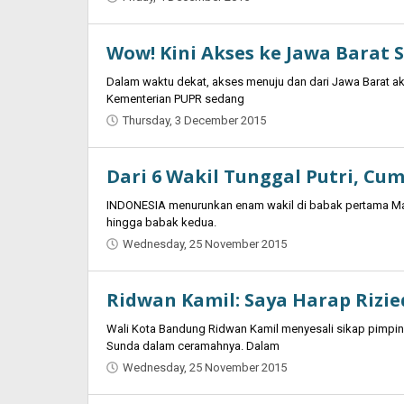
Jaenal
Indra
Wow! Kini Akses ke Jawa Barat
Saputra
Dalam waktu dekat, akses menuju dan dari Jawa Barat ak
Kementerian PUPR sedang
Thursday, 3 December 2015
by
Jaenal
Indra
Dari 6 Wakil Tunggal Putri, C
Saputra
INDONESIA menurunkan enam wakil di babak pertama Mac
hingga babak kedua.
Wednesday, 25 November 2015
by
Jaenal
Indra
Ridwan Kamil: Saya Harap Rizi
Saputra
Wali Kota Bandung Ridwan Kamil menyesali sikap pimpin
Sunda dalam ceramahnya. Dalam
Wednesday, 25 November 2015
by
Jaenal
Indra