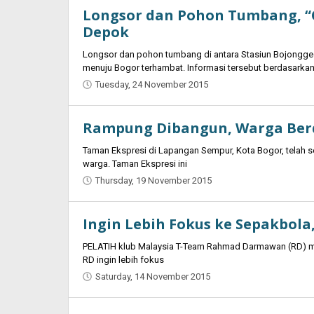
Longsor dan Pohon Tumbang, “
Saputra
Depok
Longsor dan pohon tumbang di antara Stasiun Bojongged
menuju Bogor terhambat. Informasi tersebut berdasarka
Tuesday, 24 November 2015
by
Jaenal
Indra
Rampung Dibangun, Warga Ber
Saputra
Taman Ekspresi di Lapangan Sempur, Kota Bogor, telah s
warga. Taman Ekspresi ini
Thursday, 19 November 2015
by
Jaenal
Indra
Ingin Lebih Fokus ke Sepakbola,
Saputra
PELATIH klub Malaysia T-Team Rahmad Darmawan (RD) meng
RD ingin lebih fokus
Saturday, 14 November 2015
by
Jaenal
Indra