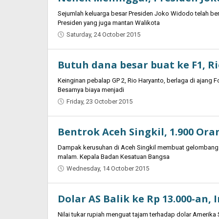
Sejumlah keluarga besar Presiden Joko Widodo telah be
Presiden yang juga mantan Walikota
Saturday, 24 October 2015
by
Oban
Butuh dana besar buat ke F1, 
Keinginan pebalap GP 2, Rio Haryanto, berlaga di ajang
Besarnya biaya menjadi
Friday, 23 October 2015
by
Jaenal
Indra
Bentrok Aceh Singkil, 1.900 Or
Saputra
Dampak kerusuhan di Aceh Singkil membuat gelombang pe
malam. Kepala Badan Kesatuan Bangsa
Wednesday, 14 October 2015
by
Jaenal
Indra
Dolar AS Balik ke Rp 13.000-an, 
Saputra
Nilai tukar rupiah menguat tajam terhadap dolar Amerika 