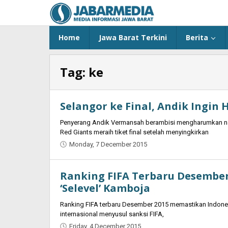
Skip
to
content
Home
Jawa Barat Terkini
Berita
Tag:
ke
Selangor ke Final, Andik Ingin
Penyerang Andik Vermansah berambisi mengharumkan na
Red Giants meraih tiket final setelah menyingkirkan
Monday, 7 December 2015
by
Jaenal
Indra
Ranking FIFA Terbaru Desember 
Saputra
‘Selevel’ Kamboja
Ranking FIFA terbaru Desember 2015 memastikan Indonesia
internasional menyusul sanksi FIFA,
Friday, 4 December 2015
by