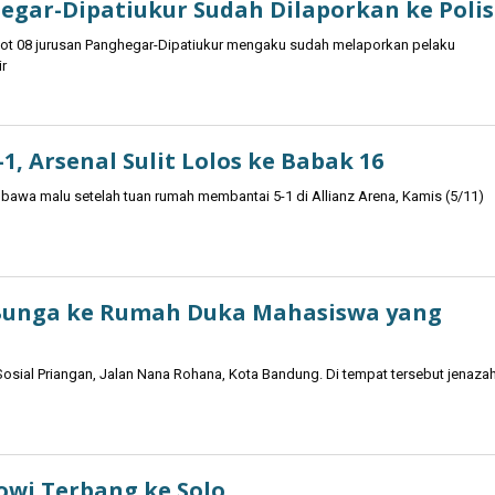
gar-Dipatiukur Sudah Dilaporkan ke Polis
kot 08 jurusan Panghegar-Dipatiukur mengaku sudah melaporkan pelaku
r
, Arsenal Sulit Lolos ke Babak 16
awa malu setelah tuan rumah membantai 5-1 di Allianz Arena, Kamis (5/11)
Bunga ke Rumah Duka Mahasiswa yang
ial Priangan, Jalan Nana Rohana, Kota Bandung. Di tempat tersebut jenaza
owi Terbang ke Solo