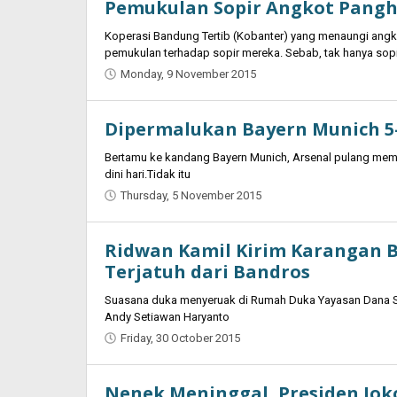
Pemukulan Sopir Angkot Panghe
Saputra
Koperasi Bandung Tertib (Kobanter) yang menaungi ang
pemukulan terhadap sopir mereka. Sebab, tak hanya sopi
Monday, 9 November 2015
by
Oban
Dipermalukan Bayern Munich 5-1
Bertamu ke kandang Bayern Munich, Arsenal pulang memb
dini hari.Tidak itu
Thursday, 5 November 2015
by
Jaenal
Indra
Ridwan Kamil Kirim Karangan 
Saputra
Terjatuh dari Bandros
Suasana duka menyeruak di Rumah Duka Yayasan Dana Sos
Andy Setiawan Haryanto
Friday, 30 October 2015
by
Oban
Nenek Meninggal, Presiden Jok