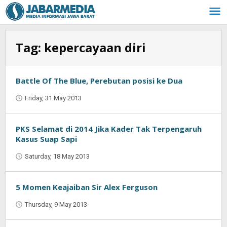
Skip
to
content
Tag:
kepercayaan diri
Battle Of The Blue, Perebutan posisi ke Dua
Friday, 31 May 2013
by
Oban
PKS Selamat di 2014 Jika Kader Tak Terpengaruh
Kasus Suap Sapi
Saturday, 18 May 2013
by
Oban
5 Momen Keajaiban Sir Alex Ferguson
Thursday, 9 May 2013
by
Oban