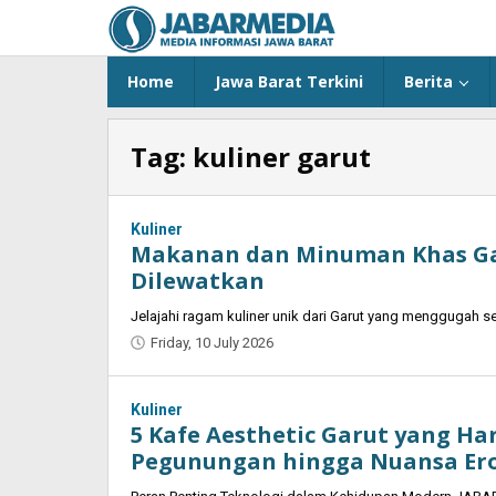
Skip
to
content
Home
Jawa Barat Terkini
Berita
Tag:
kuliner garut
Kuliner
Makanan dan Minuman Khas Ga
Dilewatkan
Jelajahi ragam kuliner unik dari Garut yang menggugah se
Friday, 10 July 2026
by
Oban
Kuliner
5 Kafe Aesthetic Garut yang H
Pegunungan hingga Nuansa Er