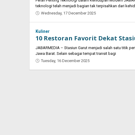
Peran Penting Teknologi dalam Kehidupan Modern JABA
teknologi telah menjadi bagian tak terpisahkan dari kehi
Wednesday, 17 December 2025
by
Oban
Kuliner
10 Restoran Favorit Dekat Stas
JABARMEDIA – Stasiun Garut menjadi salah satu titik pen
Jawa Barat. Selain sebagai tempat transit bagi
Tuesday, 16 December 2025
by
Oban