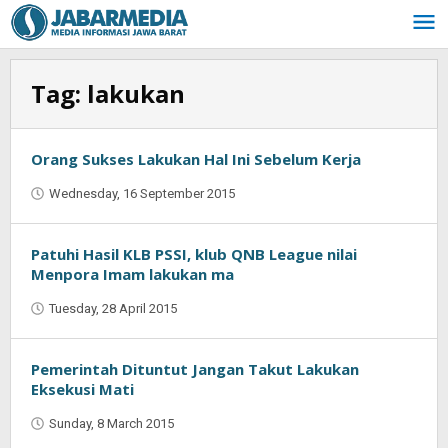
Skip
to
content
Tag:
lakukan
Orang Sukses Lakukan Hal Ini Sebelum Kerja
Wednesday, 16 September 2015
by
Oban
Patuhi Hasil KLB PSSI, klub QNB League nilai
Menpora Imam lakukan ma
Tuesday, 28 April 2015
by
Oban
Pemerintah Dituntut Jangan Takut Lakukan
Eksekusi Mati
Sunday, 8 March 2015
by
Oban