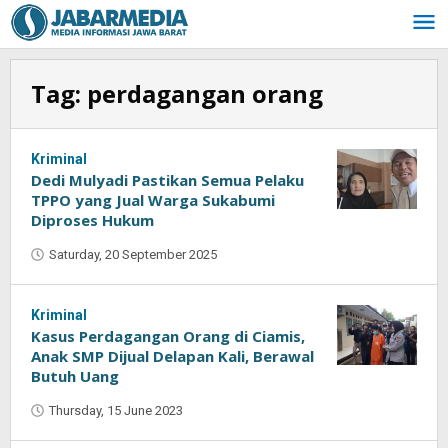
Skip
to
content
Tag:
perdagangan orang
Kriminal
Dedi Mulyadi Pastikan Semua Pelaku
TPPO yang Jual Warga Sukabumi
Diproses Hukum
Saturday, 20 September 2025
by
Oban
Kriminal
Kasus Perdagangan Orang di Ciamis,
Anak SMP Dijual Delapan Kali, Berawal
Butuh Uang
Thursday, 15 June 2023
by
Oban