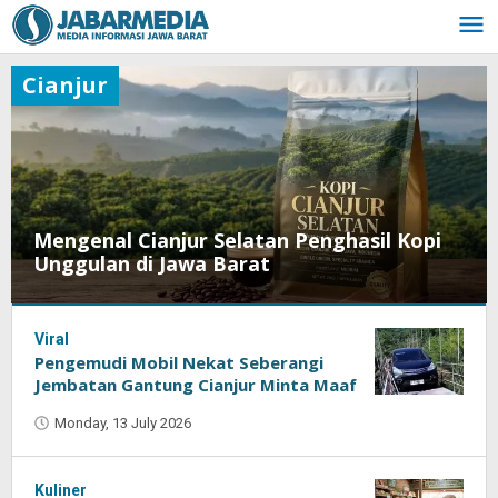
Skip
to
content
Cianjur
Mengenal Cianjur Selatan Penghasil Kopi
Unggulan di Jawa Barat
Viral
Tuesday,
Pengemudi Mobil Nekat Seberangi
28
July
Jembatan Gantung Cianjur Minta Maaf
2026
Monday, 13 July 2026
by
by
Oban
Oban
Kuliner