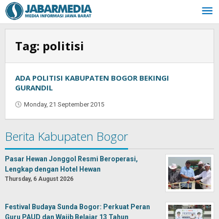
Skip
to
content
Tag:
politisi
ADA POLITISI KABUPATEN BOGOR BEKINGI
GURANDIL
Monday, 21 September 2015
by
Jaenal
Indra
Berita Kabupaten Bogor
Saputra
Pasar Hewan Jonggol Resmi Beroperasi,
Lengkap dengan Hotel Hewan
Thursday, 6 August 2026
Festival Budaya Sunda Bogor: Perkuat Peran
Guru PAUD dan Wajib Belajar 13 Tahun