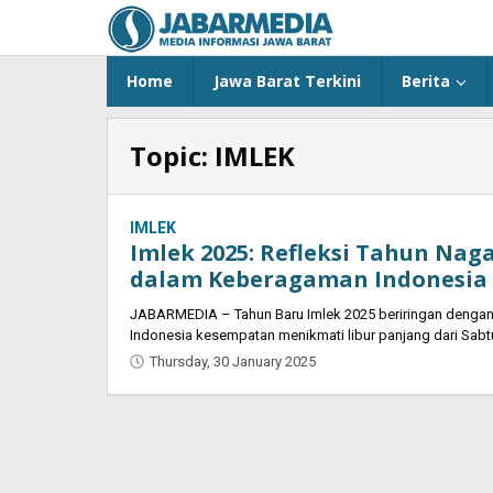
Skip
to
content
Home
Jawa Barat Terkini
Berita
Topic:
IMLEK
IMLEK
Imlek 2025: Refleksi Tahun Nag
dalam Keberagaman Indonesia
JABARMEDIA – Tahun Baru Imlek 2025 beriringan dengan 
Indonesia kesempatan menikmati libur panjang dari Sabt
Thursday, 30 January 2025
by
Oban