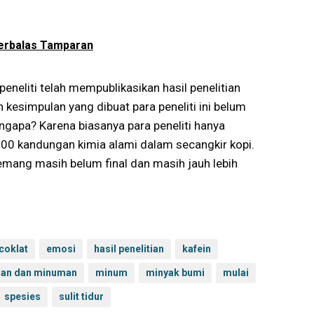
erbalas Tamparan
eneliti telah mempublikasikan hasil penelitian
esimpulan yang dibuat para peneliti ini belum
gapa? Karena biasanya para peneliti hanya
i 500 kandungan kimia alami dalam secangkir kopi.
emang masih belum final dan masih jauh lebih
coklat
emosi
hasil penelitian
kafein
an dan minuman
minum
minyak bumi
mulai
spesies
sulit tidur