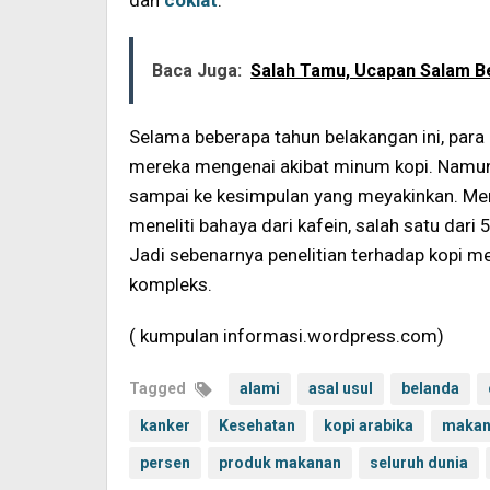
dan
coklat
.
Baca Juga:
Salah Tamu, Ucapan Salam B
Selama beberapa tahun belakangan ini, para p
mereka mengenai akibat minum kopi. Namun k
sampai ke kesimpulan yang meyakinkan. Men
meneliti bahaya dari kafein, salah satu dar
Jadi sebenarnya penelitian terhadap kopi m
kompleks.
( kumpulan informasi.wordpress.com)
Tagged
alami
asal usul
belanda
kanker
Kesehatan
kopi arabika
makan
persen
produk makanan
seluruh dunia