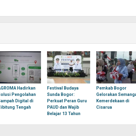
AGROMA Hadirkan
Festival Budaya
Pemkab Bogor
Solusi Pengolahan
Sunda Bogor:
Gelorakan Semang
Sampah Digital di
Perkuat Peran Guru
Kemerdekaan di
Cibitung Tengah
PAUD dan Wajib
Cisarua
Belajar 13 Tahun