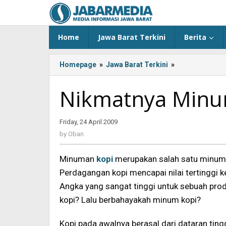
Skip
to
content
Home
Jawa Barat Terkini
Berita
Homepage
»
Jawa Barat Terkini
»
Nikmatnya
Minum
Secangkir
Nikmatnya Minu
Kopi
Friday, 24 April 2009
by
Oban
by
Oban
Minuman
kopi
merupakan salah satu minuma
Perdagangan kopi mencapai nilai tertinggi 
Angka yang sangat tinggi untuk sebuah pr
kopi? Lalu berbahayakah minum kopi?
Kopi pada awalnya berasal dari dataran ting