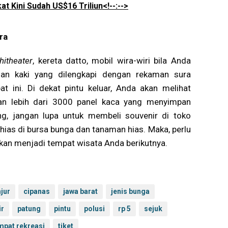
at Kini Sudah US$16 Triliun<!--:-->
ra
itheater
, kereta datto, mobil wira-wiri bila Anda
jalan kaki yang dilengkapi dengan rekaman sura
 ini. Di dekat pintu keluar, Anda akan melihat
n lebih dari 3000 panel kaca yang menyimpan
, jangan lupa untuk membeli souvenir di toko
hias di bursa bunga dan tanaman hias. Maka, perlu
kan menjadi tempat wisata Anda berikutnya.
njur
cipanas
jawa barat
jenis bunga
ir
patung
pintu
polusi
rp 5
sejuk
mpat rekreasi
tiket