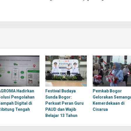
AGROMA Hadirkan
Festival Budaya
Pemkab Bogor
Solusi Pengolahan
Sunda Bogor:
Gelorakan Semang
Sampah Digital di
Perkuat Peran Guru
Kemerdekaan di
Cibitung Tengah
PAUD dan Wajib
Cisarua
Belajar 13 Tahun