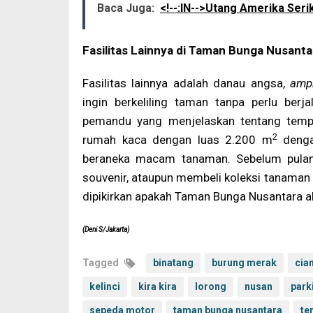
Baca Juga:
<!--:IN-->Utang Amerika Serik
Fasilitas Lainnya di Taman Bunga Nusanta
Fasilitas lainnya adalah danau angsa,
amph
ingin berkeliling taman tanpa perlu ber
pemandu yang menjelaskan tentang tempat
2
rumah kaca dengan luas 2.200 m
denga
beraneka macam tanaman. Sebelum pulang
souvenir, ataupun membeli koleksi tanaman 
dipikirkan apakah Taman Bunga Nusantara a
(Deni S/Jakarta)
Tagged
binatang
burung merak
cia
kelinci
kira kira
lorong
nusan
park
sepeda motor
taman bunga nusantara
te