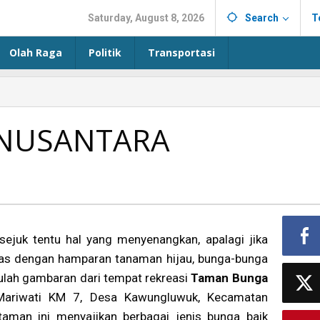
Saturday, August 8, 2026
Search
T
Olah Raga
Politik
Transportasi
NUSANTARA
ejuk tentu hal yang menyenangkan, apalagi jika
luas dengan hamparan tanaman hijau, bunga-bunga
Itulah gambaran dari tempat rekreasi
Taman Bunga
 Mariwati KM 7, Desa Kawungluwuk, Kecamatan
 taman ini menyajikan berbagai jenis bunga baik