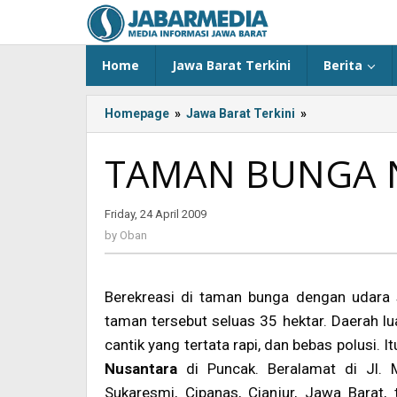
Skip
to
content
Home
Jawa Barat Terkini
Berita
Homepage
»
Jawa Barat Terkini
»
TAMAN
BUNGA
NUSANTARA
TAMAN BUNGA 
Friday, 24 April 2009
by
Oban
by
Oban
Berekreasi di taman bunga dengan udara s
taman tersebut seluas 35 hektar. Daerah 
cantik yang tertata rapi, dan bebas polusi. 
Nusantara
di Puncak. Beralamat di Jl.
Sukaresmi, Cipanas, Cianjur, Jawa Barat,