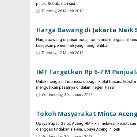
pihak. Sebab, dari sisi
Tuesday, 26 March 2013
by
Oban
Harga Bawang di Jakarta Naik 
Harga bawang di pasar-pasar tradisional mengalami kenaik
kebijakan pemerintah yang menghentikan
Tuesday, 12 March 2013
by
Oban
IMF Targetkan Rp 6-7 M Penjua
Untuk mengejar Indonesia sebagai kiblat busana Musli
menguatkan pasarnya di dalam negeri. Pasar
Wednesday, 30 January 2013
by
Oban
Tokoh Masyarakat Minta Aceng
Upaya Bupati Garut, Aceng HM Fikri, melawan keputu
dianggap tindakan sia-sia. Upaya Aceng ini pun
Wednesday, 30 January 2013
by