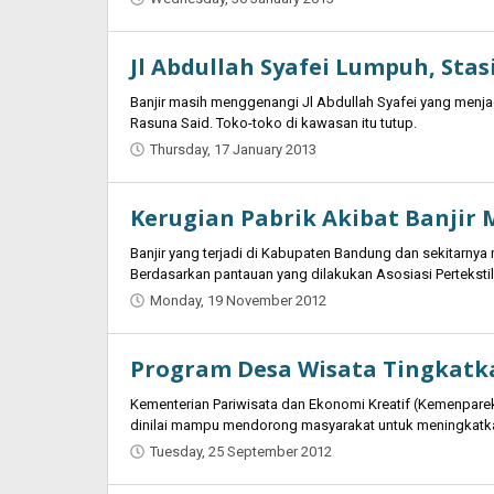
Oban
Jl Abdullah Syafei Lumpuh, Sta
Banjir masih menggenangi Jl Abdullah Syafei yang menj
Rasuna Said. Toko-toko di kawasan itu tutup.
Thursday, 17 January 2013
by
Oban
Kerugian Pabrik Akibat Banjir 
Banjir yang terjadi di Kabupaten Bandung dan sekitarny
Berdasarkan pantauan yang dilakukan Asosiasi Perteksti
Monday, 19 November 2012
by
Oban
Program Desa Wisata Tingkat
Kementerian Pariwisata dan Ekonomi Kreatif (Kemenpar
dinilai mampu mendorong masyarakat untuk meningkatka
Tuesday, 25 September 2012
by
Oban