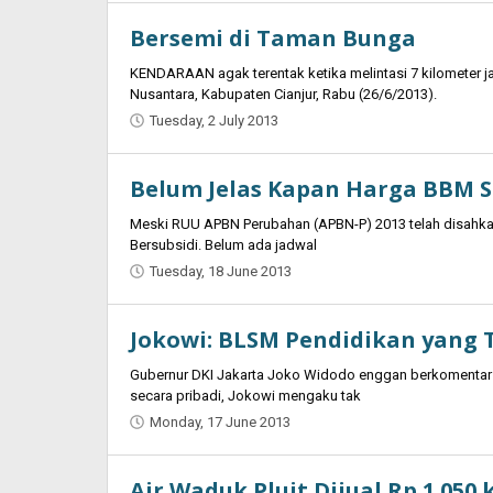
Bersemi di Taman Bunga
KENDARAAN agak terentak ketika melintasi 7 kilometer 
Nusantara, Kabupaten Cianjur, Rabu (26/6/2013).
Tuesday, 2 July 2013
by
Oban
Belum Jelas Kapan Harga BBM S
Meski RUU APBN Perubahan (APBN-P) 2013 telah disahka
Bersubsidi. Belum ada jadwal
Tuesday, 18 June 2013
by
Oban
Jokowi: BLSM Pendidikan yang 
Gubernur DKI Jakarta Joko Widodo enggan berkomentar t
secara pribadi, Jokowi mengaku tak
Monday, 17 June 2013
by
Oban
Air Waduk Pluit Dijual Rp 1.050