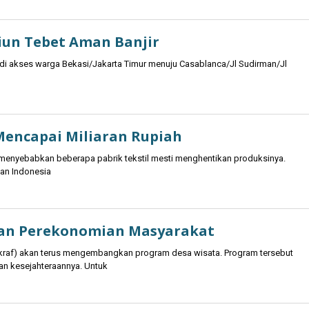
siun Tebet Aman Banjir
adi akses warga Bekasi/Jakarta Timur menuju Casablanca/Jl Sudirman/Jl
Mencapai Miliaran Rupiah
a menyebabkan beberapa pabrik tekstil mesti menghentikan produksinya.
lan Indonesia
kan Perekonomian Masyarakat
ekraf) akan terus mengembangkan program desa wisata. Program tersebut
n kesejahteraannya. Untuk