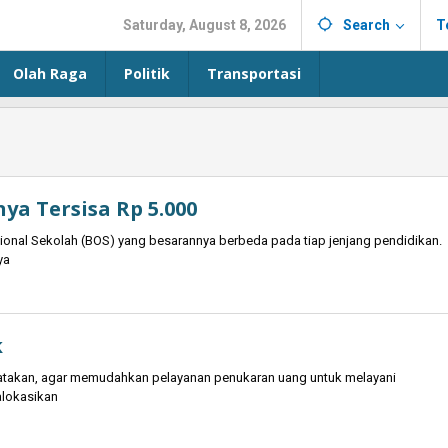
Saturday, August 8, 2026
Search
T
Olah Raga
Politik
Transportasi
a Tersisa Rp 5.000
nal Sekolah (BOS) yang besarannya berbeda pada tiap jenjang pendidikan.
ya
k
ngatakan, agar memudahkan pelayanan penukaran uang untuk melayani
lokasikan