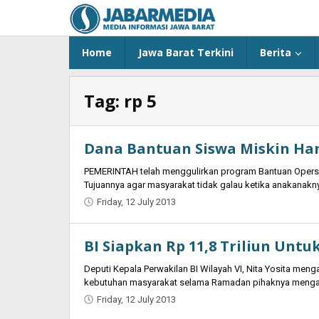
Skip
to
content
Home
Jawa Barat Terkini
Berita
Tag:
rp 5
Dana Bantuan Siswa Miskin Hany
PEMERINTAH telah menggulirkan program Bantuan Opersio
Tujuannya agar masyarakat tidak galau ketika anakanakn
Friday, 12 July 2013
by
Oban
BI Siapkan Rp 11,8 Triliun Untu
Deputi Kepala Perwakilan BI Wilayah VI, Nita Yosita me
kebutuhan masyarakat selama Ramadan pihaknya menga
Friday, 12 July 2013
by
Oban