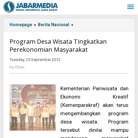
Skip
to
content
Homepage
»
Berita Nasional
»
Program
Desa
Wisata
Program Desa Wisata Tingkatkan
Tingkatkan
Perekonomian Masyarakat
Perekonomian
Masyarakat
Tuesday, 25 September 2012
by
Oban
by
Oban
Kementerian Pariwisata dan
Ekonomi Kreatif
(Kemenparekraf) akan terus
mengembangkan program
desa wisata. Program
tersebut dinilai mampu