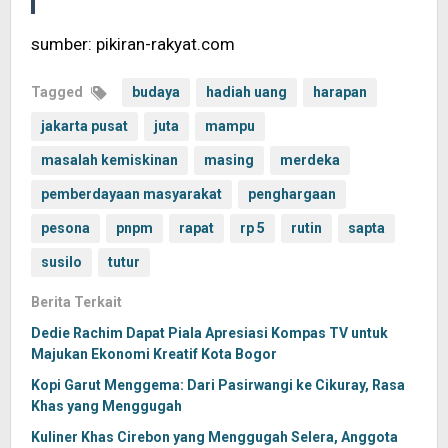
sumber: pikiran-rakyat.com
Tagged
budaya
hadiah uang
harapan
jakarta pusat
juta
mampu
masalah kemiskinan
masing
merdeka
pemberdayaan masyarakat
penghargaan
pesona
pnpm
rapat
rp 5
rutin
sapta
susilo
tutur
Berita Terkait
Dedie Rachim Dapat Piala Apresiasi Kompas TV untuk
Majukan Ekonomi Kreatif Kota Bogor
Kopi Garut Menggema: Dari Pasirwangi ke Cikuray, Rasa
Khas yang Menggugah
Kuliner Khas Cirebon yang Menggugah Selera, Anggota