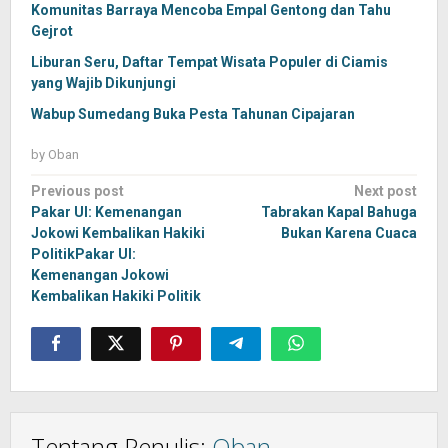
Komunitas Barraya Mencoba Empal Gentong dan Tahu
Gejrot
Liburan Seru, Daftar Tempat Wisata Populer di Ciamis
yang Wajib Dikunjungi
Wabup Sumedang Buka Pesta Tahunan Cipajaran
by
Oban
Post
Previous post
Next post
navigation
Pakar UI: Kemenangan
Tabrakan Kapal Bahuga
Jokowi Kembalikan Hakiki
Bukan Karena Cuaca
Politik
Pakar UI:
Kemenangan Jokowi
Kembalikan Hakiki Politik
Tentang Penulis:
Oban