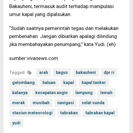
Bakauheni, termasuk audit terhadap manipulasi
umur kapal yang dipalsukan.
“Sudah saatnya pemerintah tegas dan melakukan
pembenahan. Jangan dibiarkan apalagi dilindung
jika membahayakan penumpang,” kata Yudi. (eh)
sumber:vivanews.com
Tagged
arah
bagus
bakauheni
dpr ri
gelombang
haluan
kapal
kapal tanker
katanya
kecepatan angin
lampung
lemah
merak
musibah
navigasi
selat sunda
stasiun meteorologi
tabrakan
tabrakan kapal
yudi