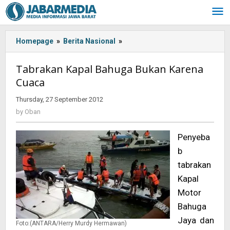
Skip
to
content
Homepage
»
Berita Nasional
»
Tabrakan
Kapal
Bahuga
Tabrakan Kapal Bahuga Bukan Karena
Bukan
Cuaca
Karena
Cuaca
Thursday, 27 September 2012
by
Oban
by
Oban
Penyeba
b
tabrakan
Kapal
Motor
Bahuga
Jaya dan
Foto:(ANTARA/Herry Murdy Hermawan)