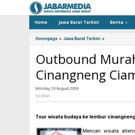
Skip
to
content
Home
Jawa Barat Terkini
Berita
Homepage
»
Jawa Barat Terkini
»
<!-
-:IN-
-
Outbound Murah
>Outbound
Murah
Cinangneng Cia
di
lembur
Cinangneng
Monday, 24 August 2009
by
Ciampea
Oban
Bogor
by
Oban
Barat<!-
-:-
-
Tour wisata budaya ke lembur cinangneng
>
Mencari wisata alter