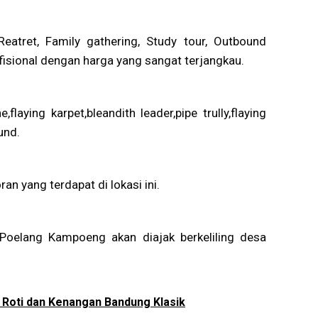
eatret, Family gathering, Study tour, Outbound
fisional dengan harga yang sangat terjangkau.
e,flaying karpet,bleandith leader,pipe trully,flaying
und.
n yang terdapat di lokasi ini.
Poelang Kampoeng akan diajak berkeliling desa
 Roti dan Kenangan Bandung Klasik