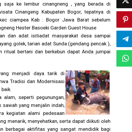
g saja ke lembur cinangneng , yang berada di
sata Cinangeng Kabupaten Bogor, tepatnya di
 kec ciampea Kab : Bogor Jawa Barat sebelum
ngneng Hester Basoeki Garden Guest House
saan dan adat isitiadat masyarakat desa sampai
ayang golek, tarian adat Sunda (gendang pencak ),
 ritual bertani dan berkebun dapat Anda jumpai
yang menjadi daya tarik di
wa Tradisi dan Modernisasi
baik.
 alam, seperti pegunungan,
k sawah yang menjalin indah,
ra kegiatan alami pedesaan
 menarik, menyehatkan, serta dapat diikuti oleh
 berbagai aktifitas yang sangat mendidik bagi