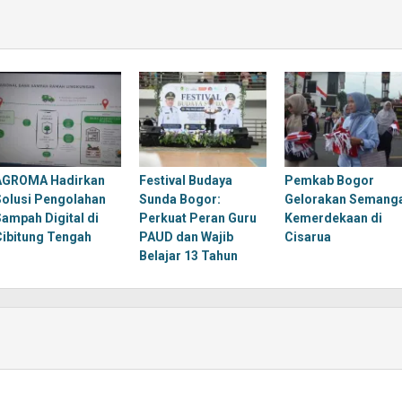
AGROMA Hadirkan
Festival Budaya
Pemkab Bogor
Solusi Pengolahan
Sunda Bogor:
Gelorakan Semang
Sampah Digital di
Perkuat Peran Guru
Kemerdekaan di
Cibitung Tengah
PAUD dan Wajib
Cisarua
Belajar 13 Tahun