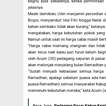
begitu pula sebaliknya, ketika permintaan
jelasnya.
Meski demikian, Udin menjamin persedian 
Bogor, menyambut Idul Fitri hingga Natal d
bahan sembako tidak akan kurang,” katanya.
mengatakan, harga kebutuhan pokok yang d
Namun untuk saat ini harga cabai masih ber
“Harga cabai memang stangnan dan tidak m
akan terus naik kalau pun turun belum begi
oleh Acum (30) pedagang sayuran di pasar 
akan melonjak menjelang bulan Ramadhan ya
“Sudah menjadi kebiasaan semua harga
Ramadhan, apalagi sebelum puasa ada ha
puasa Ramadhan) semua masyarakat Kabupa
memenuhi kebutuhan mereka,” kata Acum.(
Baca Juga:
Pedagang Pasar Kebon Kemb