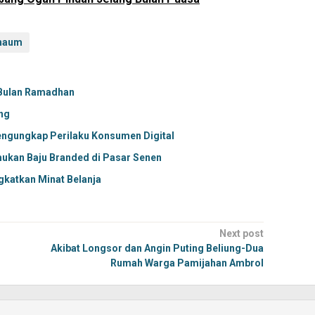
haum
 Bulan Ramadhan
ng
engungkap Perilaku Konsumen Digital
Temukan Baju Branded di Pasar Senen
gkatkan Minat Belanja
Next post
Akibat Longsor dan Angin Puting Beliung-Dua
Rumah Warga Pamijahan Ambrol