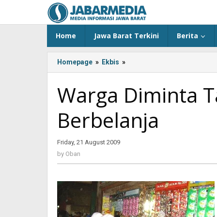
Skip
to
content
Home
Jawa Barat Terkini
Berita
Homepage
»
Ekbis
»
<!-
-:IN-
-
Warga Diminta T
>Warga
Diminta
Berbelanja
Tak
Berlebihan
Berbelanja<!-
Friday, 21 August 2009
by
-:-
Oban
-
by
Oban
>