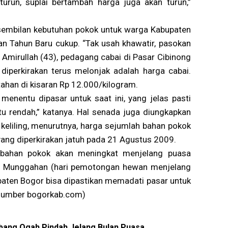
 turun, suplai bertambah harga juga akan turun,”
sembilan kebutuhan pokok untuk warga Kabupaten
an Tahun Baru cukup. “Tak usah khawatir, pasokan
 Amirullah (43), pedagang cabai di Pasar Cibinong
iperkirakan terus melonjak adalah harga cabai.
tahan di kisaran Rp 12.000/kilogram.
enentu dipasar untuk saat ini, yang jelas pasti
tu rendah,” katanya. Hal senada juga diungkapkan
keliling, menurutnya, harga sejumlah bahan pokok
ng diperkirakan jatuh pada 21 Agustus 2009.
 bahan pokok akan meningkat menjelang puasa
ri Munggahan (hari pemotongan hewan menjelang
ten Bogor bisa dipastikan memadati pasar untuk
sumber bogorkab.com)
ang Ogah Pindah Jelang Bulan Puasa