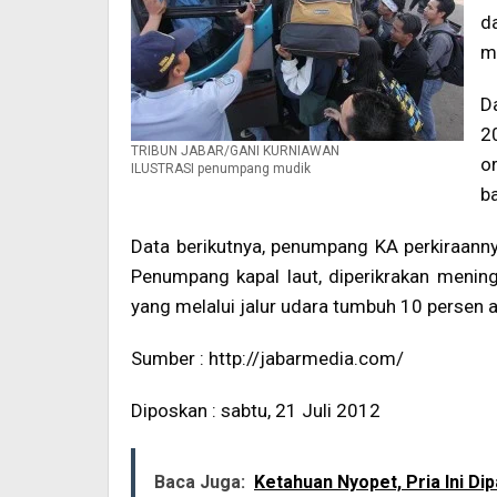
d
m
D
2
TRIBUN JABAR/GANI KURNIAWAN
o
ILUSTRASI penumpang mudik
ba
Data berikutnya, penumpang KA perkiraanny
Penumpang kapal laut, diperikrakan menin
yang melalui jalur udara tumbuh 10 persen a
Sumber : http://jabarmedia.com/
Diposkan : sabtu, 21 Juli 2012
Baca Juga:
Ketahuan Nyopet, Pria Ini Dip