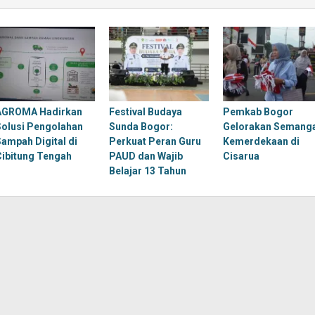
AGROMA Hadirkan
Festival Budaya
Pemkab Bogor
Solusi Pengolahan
Sunda Bogor:
Gelorakan Semang
Sampah Digital di
Perkuat Peran Guru
Kemerdekaan di
Cibitung Tengah
PAUD dan Wajib
Cisarua
Belajar 13 Tahun