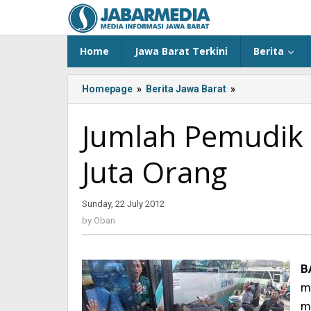
Skip
to
content
Home
Jawa Barat Terkini
Berita
Homepage
»
Berita Jawa Barat
»
<!-
-:IN-
-
Jumlah Pemudik 
>Jumlah
Pemudik
Juta Orang
2012
Diprediksi
5,6
Sunday, 22 July 2012
by
Juta
Oban
Orang<!-
by
Oban
-:-
-
>
B
m
m