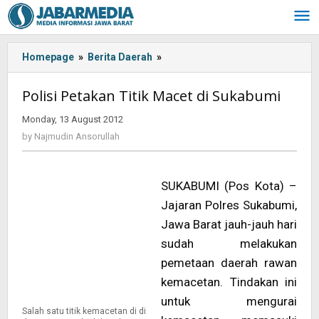
Skip
to
content
Homepage
»
Berita Daerah
»
<!-
-:IN-
-
Polisi Petakan Titik Macet di Sukabumi
>Polisi
Petakan
Monday, 13 August 2012
by
Titik
Najmudin
by
Najmudin Ansorullah
Ansorullah
Macet
di
Sukabumi<!-
SUKABUMI (Pos Kota) –
-:-
Jajaran Polres Sukabumi,
-
>
Jawa Barat jauh-jauh hari
sudah melakukan
pemetaan daerah rawan
kemacetan. Tindakan ini
untuk mengurai
Salah satu titik kemacetan di di