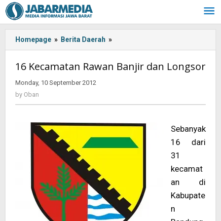
Skip
to
content
Homepage
»
Berita Daerah
»
<!-
-:IN-
-
16 Kecamatan Rawan Banjir dan Longsor
>16
Kecamatan
Monday, 10 September 2012
by
Rawan
Oban
by
Oban
Banjir
dan
Longsor
Sebanyak
<!-
16 dari
-:-
-
31
>
kecamat
an di
Kabupate
n