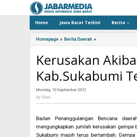
Skip
to
content
Home
Jawa Barat Terkini
Berita
Homepage
»
Berita Daerah
»
<!-
-:IN-
-
Kerusakan Akiba
>Kerusakan
Akibat
Kab.Sukabumi T
Gempa
Bumi
di
Monday, 10 September 2012
by
Kab.Sukabumi
Oban
Terus
by
Oban
Bertambah<!-
-:-
-
Badan Penanggulangan Bencana daerah
>
mengungkapkan jumlah kerusakan gempa b
Sukabumi masih terus bertambah. Gempa