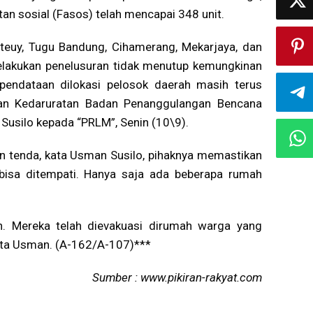
an sosial (Fasos) telah mencapai 348 unit.
uteuy, Tugu Bandung, Cihamerang, Mekarjaya, dan
elakukan penelusuran tidak menutup kemungkinan
 pendataan dilokasi pelosok daerah masih terus
 dan Kedaruratan Badan Penanggulangan Bencana
usilo kepada “PRLM”, Senin (10\9).
 tenda, kata Usman Susilo, pihaknya memastikan
bisa ditempati. Hanya saja ada beberapa rumah
n. Mereka telah dievakuasi dirumah warga yang
 kata Usman. (A-162/A-107)***
Sumber : www.pikiran-rakyat.com