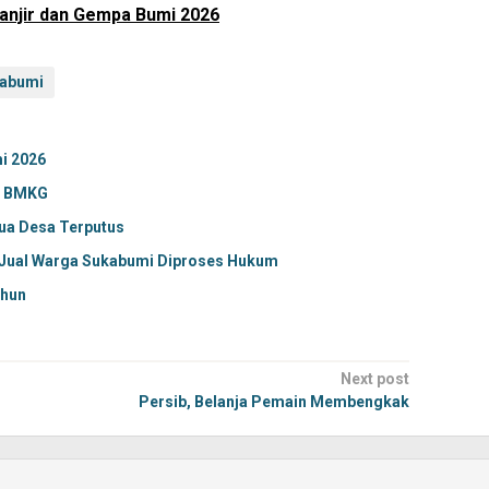
njir dan Gempa Bumi 2026
abumi
i 2026
a BMKG
ua Desa Terputus
 Jual Warga Sukabumi Diproses Hukum
ahun
Next post
Persib, Belanja Pemain Membengkak