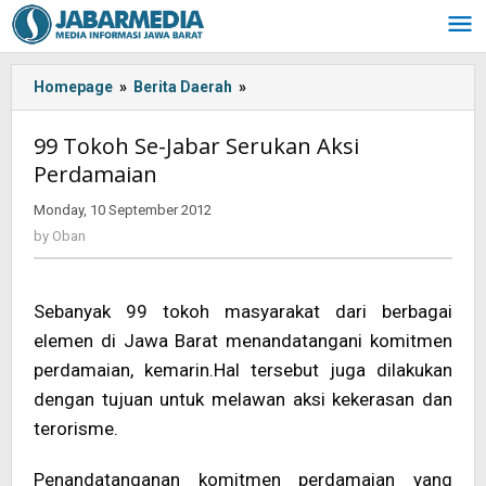
Skip
to
content
Homepage
»
Berita Daerah
»
<!-
-:IN-
-
99 Tokoh Se-Jabar Serukan Aksi
>99
Perdamaian
Tokoh
Se-
Monday, 10 September 2012
by
Jabar
Oban
by
Oban
Serukan
Aksi
Perdamaian
Sebanyak 99 tokoh masyarakat dari berbagai
<!-
-:-
elemen di Jawa Barat menandatangani komitmen
-
perdamaian, kemarin.Hal tersebut juga dilakukan
>
dengan tujuan untuk melawan aksi kekerasan dan
terorisme.
Penandatanganan komitmen perdamaian yang