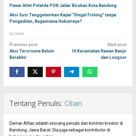
Pawai Atlet Pelatda PON Jabar Birukan Kota Bandung
Aksi Susi Tenggelamkan Kapal “Illegal Fishing” tanpa
Pengadilan, Bagaimana Hukumnya?
by
Oban
Post
Previous post
Next post
navigation
Aksi Terorisme Belum
16 Kecamatan Rawan Banjir
Berakhir
dan Longsor
Tentang Penulis:
Oban
Damar Alfian adalah seorang penulis dan kontren kreator di
Bandung, Jawa Barat. Dia juga sebagai kontributor di