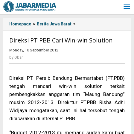
Skip
to
content
Homepage
»
Berita Jawa Barat
»
<!-
-:IN-
-
Direksi PT PBB Cari Win-win Solution
>Direksi
PT
Monday, 10 September 2012
by
PBB
Oban
by
Oban
Cari
Win-
win
Direksi PT. Persib Bandung Bermartabat (PT.PBB)
Solution
tengah mencari win-win solution terkait
<!-
-:-
pembengkakkan anggaran tim “Maung Bandung”
-
musim 2012-2013. Direkrtur PT.PBB Risha Adhi
>
Widjaya mengatakan, saat ini hal tersebut tengah
dibicarakan di internal PT.PBB.
“Budget 2012-2013 itu memang sudah kami buat