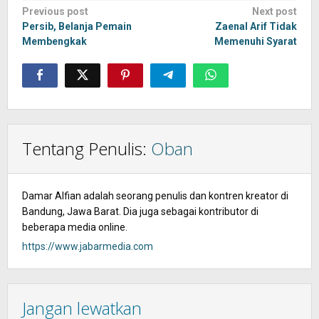
Post
Previous post
Next post
navigation
Persib, Belanja Pemain
Zaenal Arif Tidak
Membengkak
Memenuhi Syarat
Tentang Penulis:
Oban
Damar Alfian adalah seorang penulis dan kontren kreator di
Bandung, Jawa Barat. Dia juga sebagai kontributor di
beberapa media online.
https://www.jabarmedia.com
Jangan lewatkan