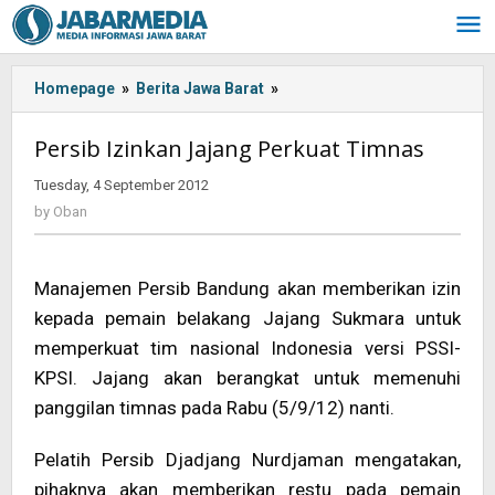
Skip
to
content
Homepage
»
Berita Jawa Barat
»
<!-
-:IN-
-
Persib Izinkan Jajang Perkuat Timnas
>Persib
Izinkan
Tuesday, 4 September 2012
by
Jajang
Oban
by
Oban
Perkuat
Timnas<!-
-:-
Manajemen Persib Bandung akan memberikan izin
-
kepada pemain belakang Jajang Sukmara untuk
>
memperkuat tim nasional Indonesia versi PSSI-
KPSI. Jajang akan berangkat untuk memenuhi
panggilan timnas pada Rabu (5/9/12) nanti.
Pelatih Persib Djadjang Nurdjaman mengatakan,
pihaknya akan memberikan restu pada pemain