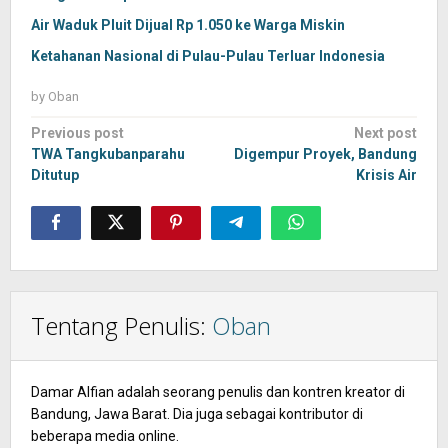
Air Waduk Pluit Dijual Rp 1.050 ke Warga Miskin
Ketahanan Nasional di Pulau-Pulau Terluar Indonesia
by
Oban
Post
Previous post
Next post
navigation
TWA Tangkubanparahu
Digempur Proyek, Bandung
Ditutup
Krisis Air
Tentang Penulis:
Oban
Damar Alfian adalah seorang penulis dan kontren kreator di
Bandung, Jawa Barat. Dia juga sebagai kontributor di
beberapa media online.