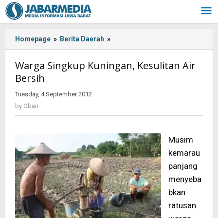
Skip
to
content
Homepage
»
Berita Daerah
»
<!-
-:IN-
-
Warga Singkup Kuningan, Kesulitan Air
>Warga
Bersih
Singkup
Kuningan,
Tuesday, 4 September 2012
by
Kesulitan
Oban
by
Oban
Air
Bersih<!-
-:-
Musim
-
>
kemarau
panjang
menyeba
bkan
ratusan