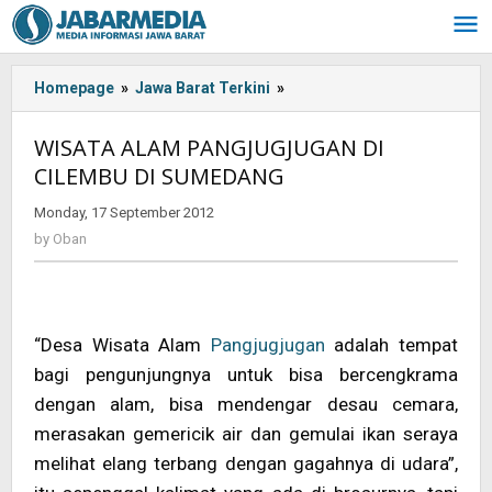
Skip
to
content
Homepage
»
Jawa Barat Terkini
»
<!-
-:IN-
-
WISATA ALAM PANGJUGJUGAN DI
>WISATA
CILEMBU DI SUMEDANG
ALAM
PANGJUGJUGAN
Monday, 17 September 2012
by
DI
Oban
by
Oban
CILEMBU
DI
SUMEDANG<!-
-:-
-
“Desa Wisata Alam
Pangjugjugan
adalah tempat
>
bagi pengunjungnya untuk bisa bercengkrama
dengan alam, bisa mendengar desau cemara,
merasakan gemericik air dan gemulai ikan seraya
melihat elang terbang dengan gagahnya di udara”,