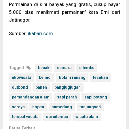
Permainan di sini banyak yang gratis, cukup bayar
5.000 bisa menikmati permainan” kata Erni dari
Jatinagor
Sumber:
ikabari.com
Tagged
becak
cemara
cilembu
ekowisata
kelinci
kolam renang
lesehan
outbond
panen
pangjugjugan
pemandangan alam
sapi perah
sapi potong
seraya
sopan
sumedang
tanjungsari
tempat wisata
ubi cilembu
wisata alam
Berita Terkait