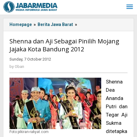
Skip
to
content
Homepage
»
Berita Jawa Barat
»
Shenna
dan
Aji
Shenna dan Aji Sebagai Pinilih Mojang
Sebagai
Jajaka Kota Bandung 2012
Pinilih
Mojang
Sunday, 7 October 2012
by
Jajaka
Oban
by
Oban
Kota
Bandung
Shenna
2012
Dea
Ananda
Putri dan
Tegar Aji
Sukma
ditetapka
Foto:pikiran-rakyat.com