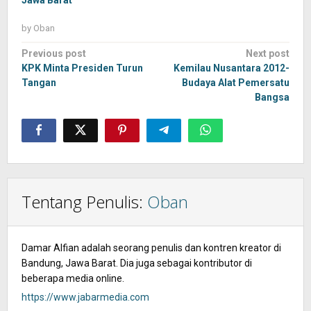
Jawa Barat
by
Oban
Post
Previous post
Next post
navigation
KPK Minta Presiden Turun
Kemilau Nusantara 2012-
Tangan
Budaya Alat Pemersatu
Bangsa
Tentang Penulis:
Oban
Damar Alfian adalah seorang penulis dan kontren kreator di
Bandung, Jawa Barat. Dia juga sebagai kontributor di
beberapa media online.
https://www.jabarmedia.com