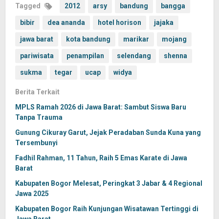
Tagged
2012
arsy
bandung
bangga
bibir
dea ananda
hotel horison
jajaka
jawa barat
kota bandung
marikar
mojang
pariwisata
penampilan
selendang
shenna
sukma
tegar
ucap
widya
Berita Terkait
MPLS Ramah 2026 di Jawa Barat: Sambut Siswa Baru
Tanpa Trauma
Gunung Cikuray Garut, Jejak Peradaban Sunda Kuna yang
Tersembunyi
Fadhil Rahman, 11 Tahun, Raih 5 Emas Karate di Jawa
Barat
Kabupaten Bogor Melesat, Peringkat 3 Jabar & 4 Regional
Jawa 2025
Kabupaten Bogor Raih Kunjungan Wisatawan Tertinggi di