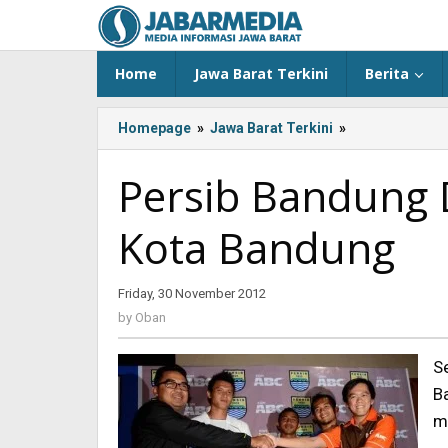
Skip
to
content
Home
Jawa Barat Terkini
Berita
Homepage
»
Jawa Barat Terkini
»
Persib
Bandung
Dilaunching
Persib Bandung 
di
Pendopo
Kota Bandung
Kota
Bandung
Friday, 30 November 2012
by
Oban
by
Oban
S
B
m