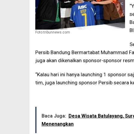
“
se
B
B
Foto:tribunnews.com
S
Persib Bandung Bermartabat Muhammad Farh
juga akan dikenalkan sponsor-sponsor resmi
“Kalau hari ini hanya launching 1 sponsor sa
tim, juga launching sponsor Persib secara k
Baca Juga:
Desa Wisata Batulayang, Su
Menenangkan