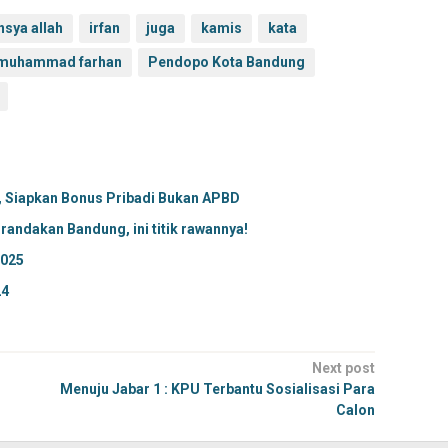
nsya allah
irfan
juga
kamis
kata
muhammad farhan
Pendopo Kota Bandung
k, Siapkan Bonus Pribadi Bukan APBD
randakan Bandung, ini titik rawannya!
2025
24
Next post
Menuju Jabar 1 : KPU Terbantu Sosialisasi Para
Calon