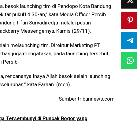
Ya, besok launching tim di Pendopo Kota Bandung
kitar pukul14.30-an,” kata Media Officer Persib
andung Irfan Suryadiredja melalui pesan
lackberry Messengernya, Kamis (29/11).
elain melaunching tim, Direktur Marketing PT
an juga mengatakan, pada launching tersebut,
 Persib.
ja, rencananya Insya Allah besok selain launching
eseluruhan,” kata Farhan. (men)
Sumber:tribunnews.com
rga Tersembunyi di Puncak Bogor yang