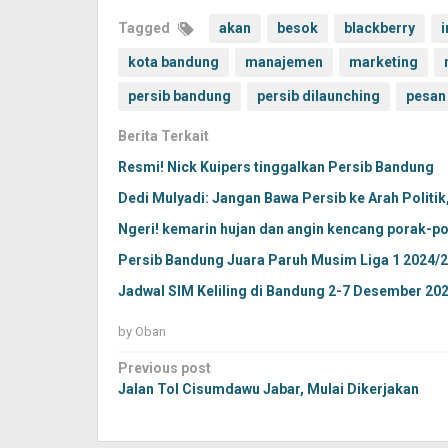
Tagged
akan
besok
blackberry
i
kota bandung
manajemen
marketing
persib bandung
persib dilaunching
pesan
Berita Terkait
Resmi! Nick Kuipers tinggalkan Persib Bandung
Dedi Mulyadi: Jangan Bawa Persib ke Arah Politi
Ngeri! kemarin hujan dan angin kencang porak-po
Persib Bandung Juara Paruh Musim Liga 1 2024/
Jadwal SIM Keliling di Bandung 2-7 Desember 20
by
Oban
Post
Previous post
navigation
Jalan Tol Cisumdawu Jabar, Mulai Dikerjakan