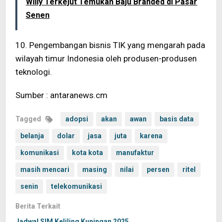
Willy Terkejut Temukan Baju Branded di Pasar
Senen
10. Pengembangan bisnis TIK yang mengarah pada
wilayah timur Indonesia oleh produsen-produsen
teknologi.
Sumber : antaranews.cm
Tagged
adopsi
akan
awan
basis data
belanja
dolar
jasa
juta
karena
komunikasi
kota kota
manufaktur
masih mencari
masing
nilai
persen
ritel
senin
telekomunikasi
Berita Terkait
Jadwal SIM Keliling Kuningan 2025