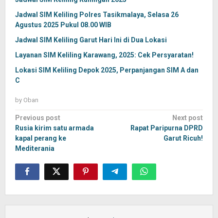
Jadwal SIM Keliling Polres Tasikmalaya, Selasa 26
Agustus 2025 Pukul 08.00 WIB
Jadwal SIM Keliling Garut Hari Ini di Dua Lokasi
Layanan SIM Keliling Karawang, 2025: Cek Persyaratan!
Lokasi SIM Keliling Depok 2025, Perpanjangan SIM A dan
C
by
Oban
Post
Previous post
Next post
navigation
Rusia kirim satu armada
Rapat Paripurna DPRD
kapal perang ke
Garut Ricuh!
Mediterania