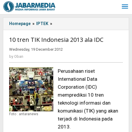
Skip
to
content
Homepage
»
IPTEK
»
10
tren
TIK
10 tren TIK Indonesia 2013 ala IDC
Indonesia
2013
Wednesday, 19 December 2012
by
ala
Oban
by
Oban
IDC
Perusahaan riset
International Data
Corporation (IDC)
memprediksi 10 tren
teknologi informasi dan
komunikasi (TIK) yang akan
Foto : antaranews
terjadi di Indonesia pada
2013.