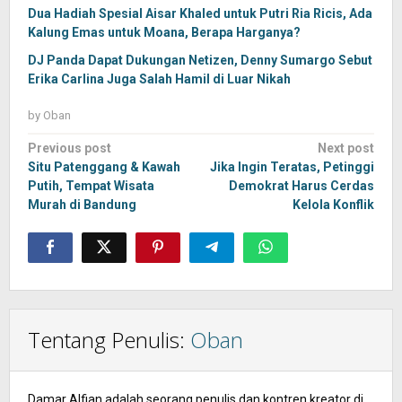
Dua Hadiah Spesial Aisar Khaled untuk Putri Ria Ricis, Ada
Kalung Emas untuk Moana, Berapa Harganya?
DJ Panda Dapat Dukungan Netizen, Denny Sumargo Sebut
Erika Carlina Juga Salah Hamil di Luar Nikah
by
Oban
Post
Previous post
Next post
navigation
Situ Patenggang & Kawah
Jika Ingin Teratas, Petinggi
Putih, Tempat Wisata
Demokrat Harus Cerdas
Murah di Bandung
Kelola Konflik
Tentang Penulis:
Oban
Damar Alfian adalah seorang penulis dan kontren kreator di