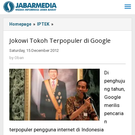
Skip
to
content
Homepage
»
IPTEK
»
Jokowi
Tokoh
Terpopuler
Jokowi Tokoh Terpopuler di Google
di
Google
Saturday, 15 December 2012
by
Oban
by
Oban
Di
penghuju
ng tahun,
Google
merilis
pencaria
n
terpopuler pengguna internet di Indonesia