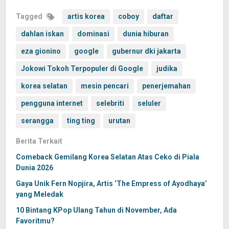
Tagged
artis korea
coboy
daftar
dahlan iskan
dominasi
dunia hiburan
eza gionino
google
gubernur dki jakarta
Jokowi Tokoh Terpopuler di Google
judika
korea selatan
mesin pencari
penerjemahan
pengguna internet
selebriti
seluler
serangga
ting ting
urutan
Berita Terkait
Comeback Gemilang Korea Selatan Atas Ceko di Piala
Dunia 2026
Gaya Unik Fern Nopjira, Artis ‘The Empress of Ayodhaya’
yang Meledak
10 Bintang KPop Ulang Tahun di November, Ada
Favoritmu?