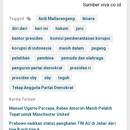
Sumber:viva.co.id
Tagged
Andi Mallarangeng
bicara
diri dari
hari ini
hukum
juru
kantor presiden
komisi pemberantasan korupsi
korupsi di indonesia
masih dalam
pegang
pelatihan
pembina
pemuda dan olahraga
pengurus partai demokrat
presiden ri
presiden sby
sby
teguh
Tetap Anggota Partai Demokrat
Berita Terkait
Manuel Ugarte Percaya, Ruben Amorim Masih Pelatih
Tepat untuk Manchester United
Prabowo naikkan status pangkalan TNI AU di Jabar dari
tipe B jadi tipe A