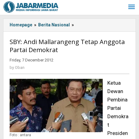
Skip
to
content
Homepage
»
Berita Nasional
»
SBY:
Andi
Mallarangeng
SBY: Andi Mallarangeng Tetap Anggota
Tetap
Partai Demokrat
Anggota
Partai
Friday, 7 December 2012
by
Demokrat
Oban
by
Oban
Ketua
Dewan
Pembina
Partai
Demokra
t
Presiden
Foto : antara