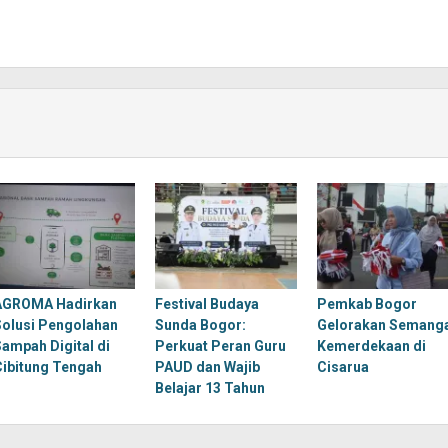
AGROMA Hadirkan
Festival Budaya
Pemkab Bogor
Solusi Pengolahan
Sunda Bogor:
Gelorakan Semang
Sampah Digital di
Perkuat Peran Guru
Kemerdekaan di
Cibitung Tengah
PAUD dan Wajib
Cisarua
Belajar 13 Tahun