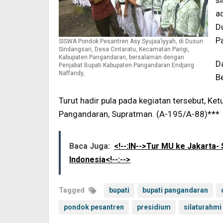
s
a
D
P
SISWA Pondok Pesantren Asy Syujaa’iyyah, di Dusun
Sindangsari, Desa Cintaratu, Kecamatan Parigi,
Kabupaten Pangandaran, bersalaman dengan
D
Penjabat Bupati Kabupaten Pangandaran Endjang
Naffandy,
B
Turut hadir pula pada kegiatan tersebut, K
Pangandaran, Supratman. (A-195/A-88)***
Baca Juga:
<!--:IN-->Tur MU ke Jakarta
Indonesia<!--:-->
Tagged
bupati
bupati pangandaran
pondok pesantren
presidium
silaturahmi