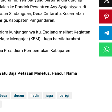
ilaturahmi. Tempat yang pertama dia datangi
dalah ke Pondok Pesantren Asy Syujaa’iyyah, di
usun Sindangsari, Desa Cintaratu, Kecamatan
arigi, Kabupaten Pangandaran.
alam kunjungannya itu, Endjang melihat Kegiatan
elajar Mengajar (KBM). Juga bersilaturahmi.
etua Presidium Pembentukan Kabupaten
- Satu Saja Petasan Meletus, Hancur Nama
desa
dusun
hadir
juga
parigi