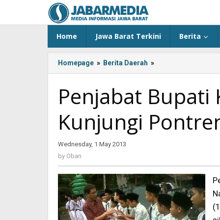
Skip
to
content
Home
Jawa Barat Terkini
Berita
Homepage
»
Berita Daerah
»
Penjabat
Bupati
Kab
Penjabat Bupati
Pangandaran
Kunjungi
Kunjungi Pontren
Pontren
Asy
Syujaa'iyyah
Wednesday, 1 May 2013
by
Oban
by
Oban
P
N
(