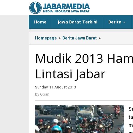
Skip
to
content
Home
Jawa Barat Terkini
Berita
Homepage
»
Berita Jawa Barat
»
Mudik
2013
Hampir
Mudik 2013 Hamp
5
Juta
Lintasi Jabar
Kendaraan
Lintasi
Jabar
Sunday, 11 August 2013
by
Oban
by
Oban
S
t
m