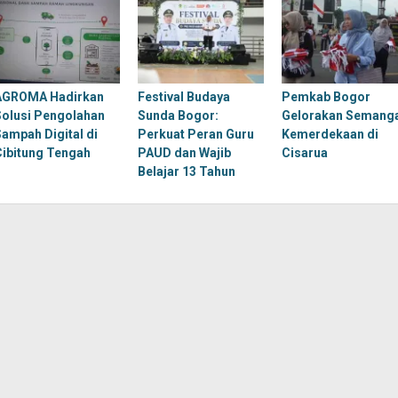
AGROMA Hadirkan
Festival Budaya
Pemkab Bogor
Solusi Pengolahan
Sunda Bogor:
Gelorakan Semang
Sampah Digital di
Perkuat Peran Guru
Kemerdekaan di
Cibitung Tengah
PAUD dan Wajib
Cisarua
Belajar 13 Tahun