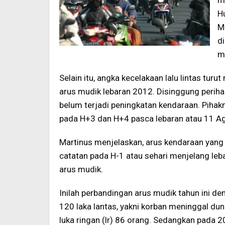
m
H
M
d
m
Selain itu, angka kecelakaan lalu lintas tur
arus mudik lebaran 2012. Disinggung perihal 
belum terjadi peningkatan kendaraan. Pihak
pada H+3 dan H+4 pasca lebaran atau 11 A
Martinus menjelaskan, arus kendaraan yang 
catatan pada H-1 atau sehari menjelang le
arus mudik.
Inilah perbandingan arus mudik tahun ini de
120 laka lantas, yakni korban meninggal duni
luka ringan (lr) 86 orang. Sedangkan pada 