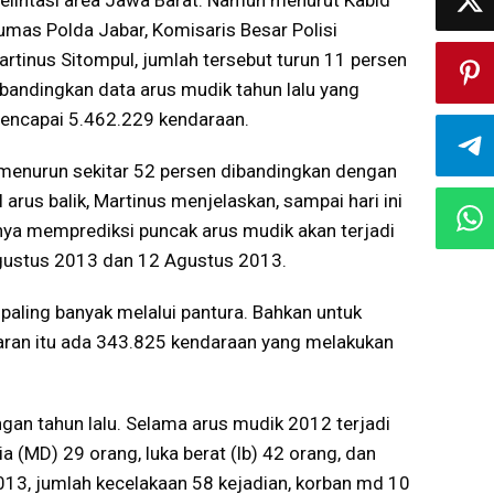
elintasi area Jawa Barat. Namun menurut Kabid
umas Polda Jabar, Komisaris Besar Polisi
artinus Sitompul, jumlah tersebut turun 11 persen
ibandingkan data arus mudik tahun lalu yang
encapai 5.462.229 kendaraan.
ut menurun sekitar 52 persen dibandingkan dengan
arus balik, Martinus menjelaskan, sampai hari ini
nya memprediksi puncak arus mudik akan terjadi
gustus 2013 dan 12 Agustus 2013.
paling banyak melalui pantura. Bahkan untuk
baran itu ada 343.825 kendaraan yang melakukan
ngan tahun lalu. Selama arus mudik 2012 terjadi
a (MD) 29 orang, luka berat (lb) 42 orang, dan
2013, jumlah kecelakaan 58 kejadian, korban md 10