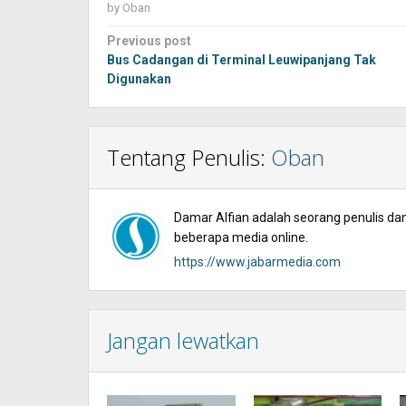
by
Oban
Post
Previous post
navigation
Bus Cadangan di Terminal Leuwipanjang Tak
Digunakan
Tentang Penulis:
Oban
Damar Alfian adalah seorang penulis dan 
beberapa media online.
https://www.jabarmedia.com
Jangan lewatkan