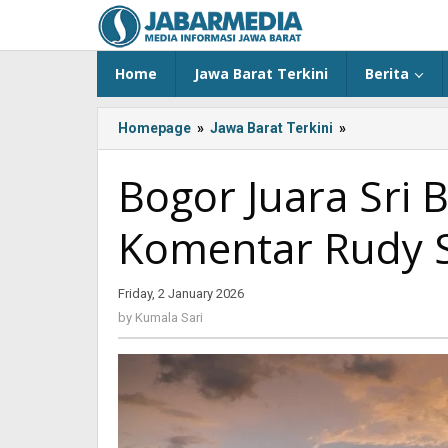
Skip
to
content
Home
Jawa Barat Terkini
Berita
Homepage
»
Jawa Barat Terkini
»
Bogor
Juara
Sri
Bogor Juara Sri 
Baduga
2025,
Komentar Rudy 
Ini
Komentar
Rudy
Friday, 2 January 2026
by
Susmanto
Kumala
by
Kumala Sari
Sari