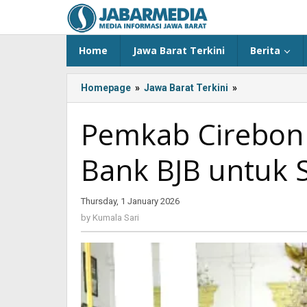
Skip
to
content
Home
Jawa Barat Terkini
Berita
Homepage
»
Jawa Barat Terkini
»
Pemkab
Cirebon
Kolaborasi
Pemkab Cirebon 
dengan
Bank
Bank BJB untuk 
BJB
untuk
Salurkan
Thursday, 1 January 2026
by
KUR
Kumala
bagi
by
Kumala Sari
Sari
CPMI