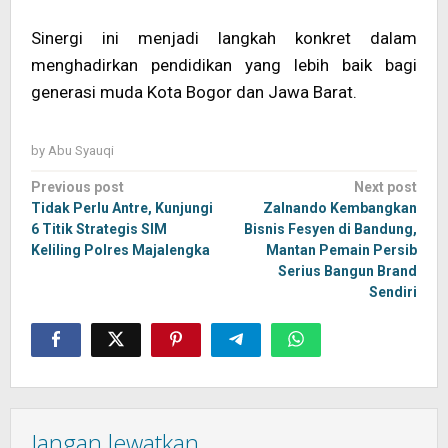
Sinergi ini menjadi langkah konkret dalam
menghadirkan pendidikan yang lebih baik bagi
generasi muda Kota Bogor dan Jawa Barat.
by
Abu Syauqi
Post
Previous post
Next post
navigation
Tidak Perlu Antre, Kunjungi
Zalnando Kembangkan
6 Titik Strategis SIM
Bisnis Fesyen di Bandung,
Keliling Polres Majalengka
Mantan Pemain Persib
Serius Bangun Brand
Sendiri
Jangan lewatkan