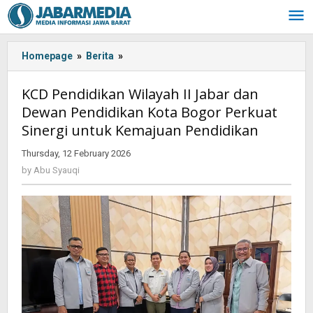
Skip
to
content
Homepage
»
Berita
»
KCD
Pendidikan
Wilayah
KCD Pendidikan Wilayah II Jabar dan
II
Dewan Pendidikan Kota Bogor Perkuat
Jabar
Sinergi untuk Kemajuan Pendidikan
dan
Dewan
Thursday, 12 February 2026
by
Pendidikan
Abu
by
Abu Syauqi
Kota
Syauqi
Bogor
Perkuat
Sinergi
untuk
Kemajuan
Pendidikan