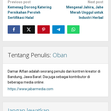
Post
Previous post
Next post
navigation
Kemenag Dorong Katering
Mengenal Jahira, Jahe
Pernikahan Peroleh
Merah Unggul untuk
Sertifikasi Halal
Industri Herbal
Tentang Penulis:
Oban
Damar Alfian adalah seorang penulis dan kontren kreator di
Bandung, Jawa Barat. Dia juga sebagai kontributor di
beberapa media online.
https://www.jabarmedia.com
Jangan lewatkan