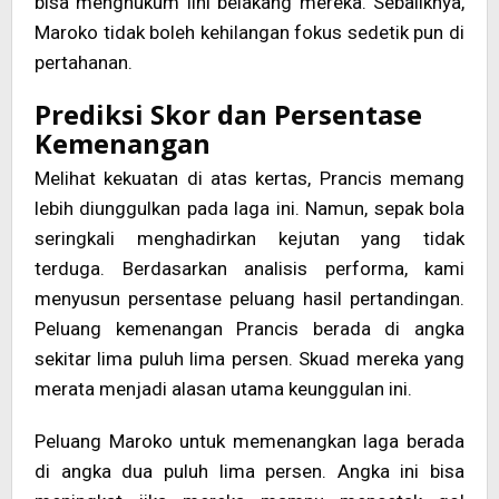
bisa menghukum lini belakang mereka. Sebaliknya,
Maroko tidak boleh kehilangan fokus sedetik pun di
pertahanan.
Prediksi Skor dan Persentase
Kemenangan
Melihat kekuatan di atas kertas, Prancis memang
lebih diunggulkan pada laga ini. Namun, sepak bola
seringkali menghadirkan kejutan yang tidak
terduga. Berdasarkan analisis performa, kami
menyusun persentase peluang hasil pertandingan.
Peluang kemenangan Prancis berada di angka
sekitar lima puluh lima persen. Skuad mereka yang
merata menjadi alasan utama keunggulan ini.
Peluang Maroko untuk memenangkan laga berada
di angka dua puluh lima persen. Angka ini bisa