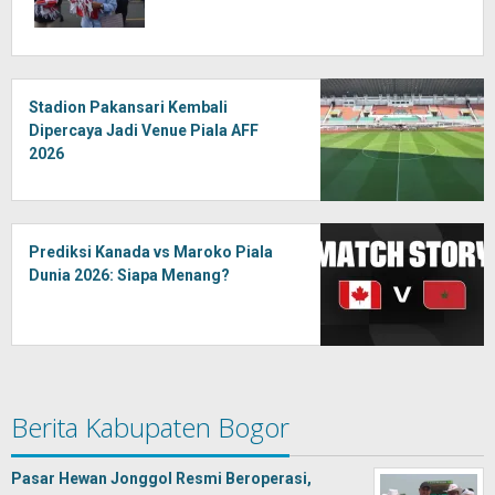
Stadion Pakansari Kembali
Dipercaya Jadi Venue Piala AFF
2026
Prediksi Kanada vs Maroko Piala
Dunia 2026: Siapa Menang?
Berita Kabupaten Bogor
Pasar Hewan Jonggol Resmi Beroperasi,