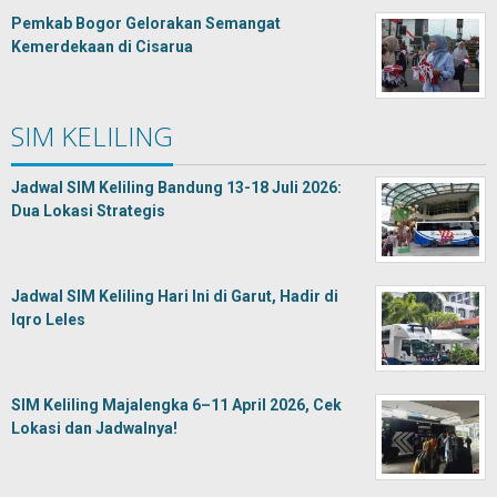
Pemkab Bogor Gelorakan Semangat
Kemerdekaan di Cisarua
SIM KELILING
Jadwal SIM Keliling Bandung 13-18 Juli 2026:
Dua Lokasi Strategis
Jadwal SIM Keliling Hari Ini di Garut, Hadir di
Iqro Leles
SIM Keliling Majalengka 6–11 April 2026, Cek
Lokasi dan Jadwalnya!