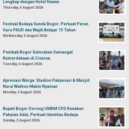
Lengkap dengan Hotel Hewan
Thursday, 6 August 2026
Festival Budaya Sunda Bogor: Perkuat Peran
Guru PAUD dan Wajib Belajar 13 Tahun
Wednesday, 5 August 2026
Pemkab Bogor Gelorakan Semangat
Kemerdekaan di Cisarua
Tuesday, 4 August 2026
Apresiasi Warga: Stadion Pakansari & Masjid
Nurul Wathon Makin Nyaman
Monday, 3 August 2026
Bupati Bogor Dorong UMKM CFD Kenakan
Pakaian Adat, Perkuat Identitas Budaya
Sunday, 2 August 2026