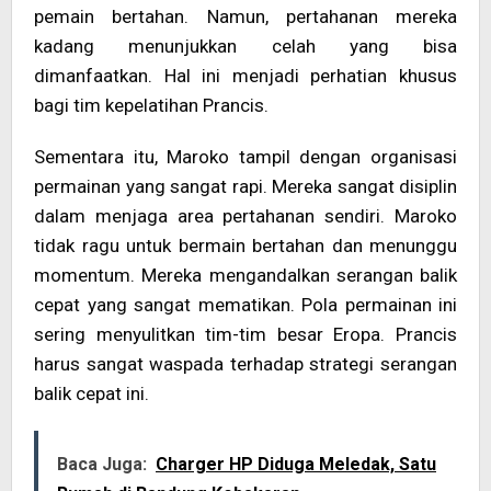
pemain bertahan. Namun, pertahanan mereka
kadang menunjukkan celah yang bisa
dimanfaatkan. Hal ini menjadi perhatian khusus
bagi tim kepelatihan Prancis.
Sementara itu, Maroko tampil dengan organisasi
permainan yang sangat rapi. Mereka sangat disiplin
dalam menjaga area pertahanan sendiri. Maroko
tidak ragu untuk bermain bertahan dan menunggu
momentum. Mereka mengandalkan serangan balik
cepat yang sangat mematikan. Pola permainan ini
sering menyulitkan tim-tim besar Eropa. Prancis
harus sangat waspada terhadap strategi serangan
balik cepat ini.
Baca Juga:
Charger HP Diduga Meledak, Satu