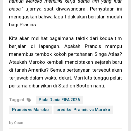
namun Maroko memiliki kerja sama tim yang luar
biasa,”
ujarnya saat diwawancarai. Pernyataan ini
menegaskan bahwa laga tidak akan berjalan mudah
bagi Prancis.
Kita akan melihat bagaimana taktik dari kedua tim
berjalan di lapangan. Apakah Prancis mampu
menembus tembok kokoh pertahanan Singa Atlas?
Ataukah Maroko kembali menciptakan sejarah baru
di tanah Amerika? Semua pertanyaan tersebut akan
terjawab dalam waktu dekat. Mari kita tunggu peluit
pertama dibunyikan di Stadion Boston nanti.
Tagged
Piala Dunia FIFA 2026
Prancis vs Maroko
prediksi Prancis vs Maroko
by
Oban