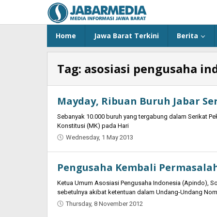
Skip
to
content
Home
Jawa Barat Terkini
Berita
Tag:
asosiasi pengusaha in
Mayday, Ribuan Buruh Jabar Se
Sebanyak 10.000 buruh yang tergabung dalam Serikat P
Konstitusi (MK) pada Hari
Wednesday, 1 May 2013
by
Oban
Pengusaha Kembali Permasalah
Ketua Umum Asosiasi Pengusaha Indonesia (Apindo), Sof
sebetulnya akibat ketentuan dalam Undang-Undang Nom
Thursday, 8 November 2012
by
Oban