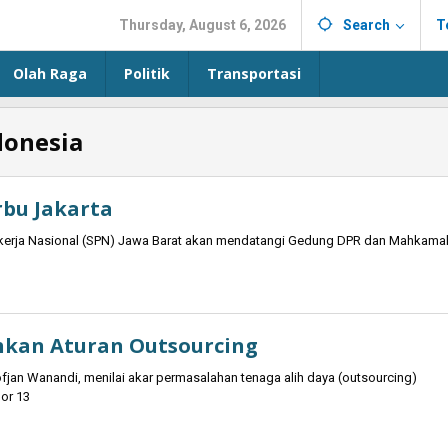
Thursday, August 6, 2026
Search
T
Olah Raga
Politik
Transportasi
donesia
rbu Jakarta
ekerja Nasional (SPN) Jawa Barat akan mendatangi Gedung DPR dan Mahkama
kan Aturan Outsourcing
jan Wanandi, menilai akar permasalahan tenaga alih daya (outsourcing)
or 13