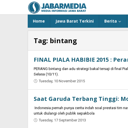
Skip
to
content
Home
Jawa Barat Terkini
Berita
Tag:
bintang
FINAL PIALA HABIBIE 2015 : Per
PERANG bintang dan adu strategi bakal tersaji di final Pi
Selasa (10/11).
Tuesday, 10 November 2015
by
Jaenal
Indra
Saat Garuda Terbang Tinggi: 
Saputra
Indonesia pernah punya cerita indah soal prestasi tim na
untuk diulangi oleh publik sepakbola
Tuesday, 17 September 2013
by
Najmudin