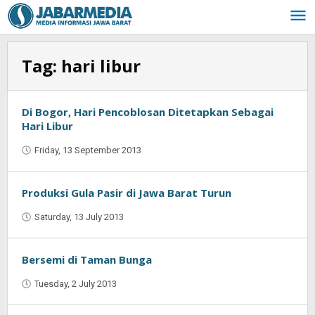
Skip
to
content
Tag:
hari libur
Di Bogor, Hari Pencoblosan Ditetapkan Sebagai
Hari Libur
Friday, 13 September 2013
by
Najmudin
Ansorullah
Produksi Gula Pasir di Jawa Barat Turun
Saturday, 13 July 2013
by
Oban
Bersemi di Taman Bunga
Tuesday, 2 July 2013
by
Oban