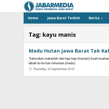
Skip
to
content
Home
Jawa Barat Terkini
Berita
Tag:
kayu manis
Madu Hutan Jawa Barat Tak Kal
“kemudian makanlah dari tiap-tiap (macam) buah-buahan
lebah itu ke luar minuman (madu)
Thursday, 12 September 2013
by
Najmudin
Ansorullah