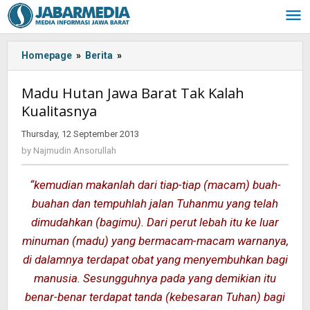
Skip
to
content
Homepage
»
Berita
»
Madu
Hutan
Jawa
Madu Hutan Jawa Barat Tak Kalah
Barat
Kualitasnya
Tak
Kalah
Thursday, 12 September 2013
by
Kualitasnya
Najmudin
by
Najmudin Ansorullah
Ansorullah
“kemudian makanlah dari tiap-tiap (macam) buah-
buahan dan tempuhlah jalan Tuhanmu yang telah
dimudahkan (bagimu). Dari perut lebah itu ke luar
minuman (madu) yang bermacam-macam warnanya,
di dalamnya terdapat obat yang menyembuhkan bagi
manusia. Sesungguhnya pada yang demikian itu
benar-benar terdapat tanda (kebesaran Tuhan) bagi