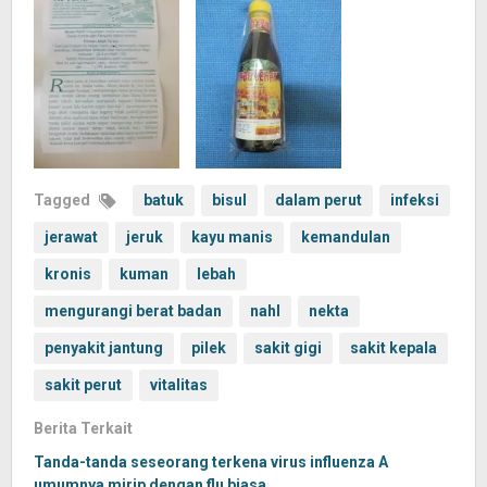
Tagged
batuk
bisul
dalam perut
infeksi
jerawat
jeruk
kayu manis
kemandulan
kronis
kuman
lebah
mengurangi berat badan
nahl
nekta
penyakit jantung
pilek
sakit gigi
sakit kepala
sakit perut
vitalitas
Berita Terkait
Tanda-tanda seseorang terkena virus influenza A
umumnya mirip dengan flu biasa