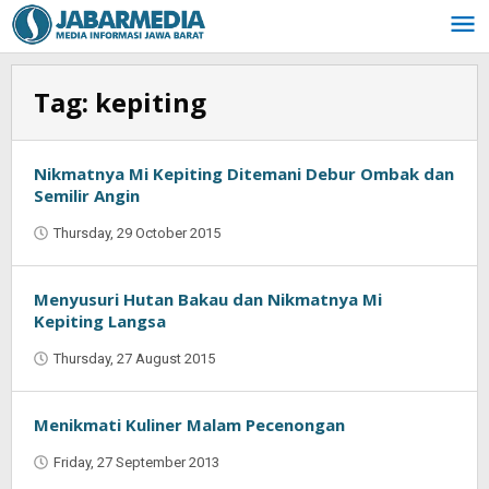
Skip
to
content
Tag:
kepiting
Nikmatnya Mi Kepiting Ditemani Debur Ombak dan
Semilir Angin
Thursday, 29 October 2015
by
Oban
Menyusuri Hutan Bakau dan Nikmatnya Mi
Kepiting Langsa
Thursday, 27 August 2015
by
Oban
Menikmati Kuliner Malam Pecenongan
Friday, 27 September 2013
by
Oban