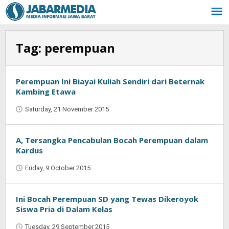
Skip
to
content
Tag:
perempuan
Perempuan Ini Biayai Kuliah Sendiri dari Beternak
Kambing Etawa
Saturday, 21 November 2015
by
Jaenal
Indra
Saputra
A, Tersangka Pencabulan Bocah Perempuan dalam
Kardus
Friday, 9 October 2015
by
Jaenal
Indra
Saputra
Ini Bocah Perempuan SD yang Tewas Dikeroyok
Siswa Pria di Dalam Kelas
Tuesday, 29 September 2015
by