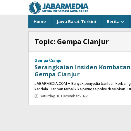
Skip
to
content
Home
Jawa Barat Terkini
Berita
Topic:
Gempa Cianjur
Gempa Cianjur
Serangkaian Insiden Kombata
Gempa Cianjur
JABARMEDIA.COM – Banyak penyedia bantuan korban ge
kendala. Dari van terbalik ke petugas polisi di selokan. Tr
Saturday, 10 December 2022
by
Oban