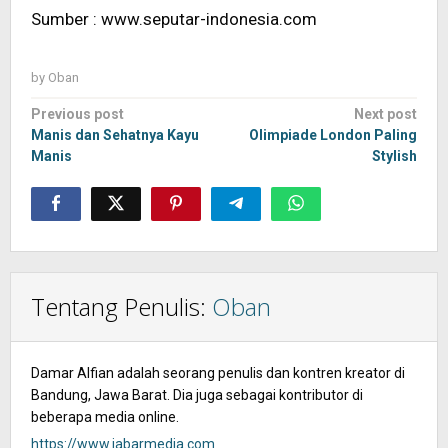
Sumber : www.seputar-indonesia.com
by
Oban
Post
Previous post
Next post
navigation
Manis dan Sehatnya Kayu
Olimpiade London Paling
Manis
Stylish
Tentang Penulis:
Oban
Damar Alfian adalah seorang penulis dan kontren kreator di
Bandung, Jawa Barat. Dia juga sebagai kontributor di
beberapa media online.
https://www.jabarmedia.com