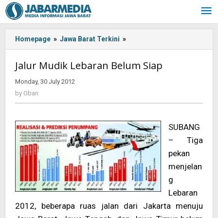
Skip
to
content
Homepage
»
Jawa Barat Terkini
»
<!-
-:IN-
-
Jalur Mudik Lebaran Belum Siap
>Jalur
Mudik
Monday, 30 July 2012
by
Lebaran
Oban
by
Oban
Belum
Siap
<!-
SUBANG
-:-
– Tiga
-
>
pekan
menjelan
g
Lebaran
2012, beberapa ruas jalan dari Jakarta menuju