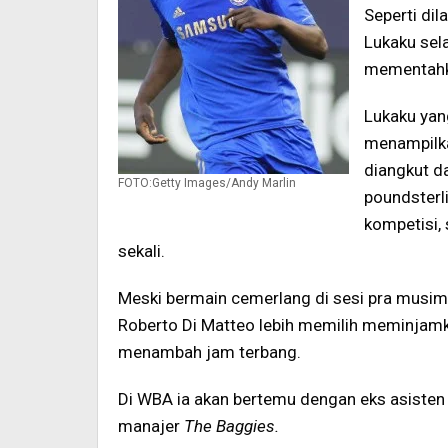
Seperti dil
Lukaku sel
mementahka
Lukaku yan
menampilka
diangkut d
FOTO:Getty Images/Andy Marlin
poundsterl
kompetisi, 
sekali.
Meski bermain cemerlang di sesi pra musim
Roberto Di Matteo lebih memilih meminjamka
menambah jam terbang.
Di WBA ia akan bertemu dengan eks asisten p
manajer
The Baggies.