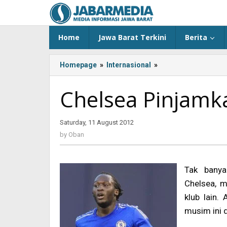
Skip
to
content
Home
Jawa Barat Terkini
Berita
Homepage
»
Internasional
»
<!-
-:IN-
-
Chelsea Pinjam
>Chelsea
Pinjamkan
Lukaku
Saturday, 11 August 2012
by
ke
Oban
by
Oban
WBA<!-
-:-
-
Tak bany
>
Chelsea, 
klub lain.
musim ini 