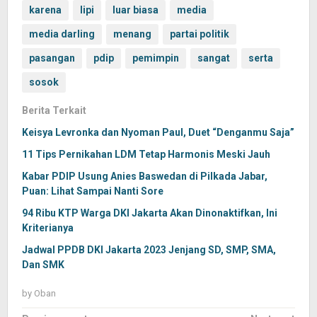
karena
lipi
luar biasa
media
media darling
menang
partai politik
pasangan
pdip
pemimpin
sangat
serta
sosok
Berita Terkait
Keisya Levronka dan Nyoman Paul, Duet “Denganmu Saja”
11 Tips Pernikahan LDM Tetap Harmonis Meski Jauh
Kabar PDIP Usung Anies Baswedan di Pilkada Jabar,
Puan: Lihat Sampai Nanti Sore
94 Ribu KTP Warga DKI Jakarta Akan Dinonaktifkan, Ini
Kriterianya
Jadwal PPDB DKI Jakarta 2023 Jenjang SD, SMP, SMA,
Dan SMK
by
Oban