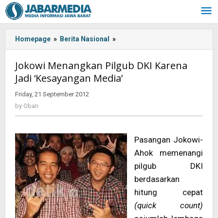
Skip
to
content
Homepage
»
Berita Nasional
»
<!-
-:IN-
-
Jokowi Menangkan Pilgub DKI Karena
>Jokowi
Jadi ‘Kesayangan Media’
Menangkan
Pilgub
Friday, 21 September 2012
by
DKI
Oban
by
Oban
Karena
Jadi
'Kesayangan
Pasangan Jokowi-
Media'
<!-
Ahok memenangi
-:-
pilgub DKI
-
berdasarkan
>
hitung cepat
(quick count)