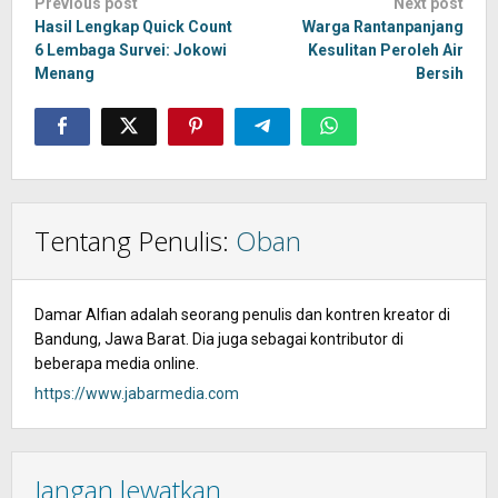
Post
Previous post
Next post
navigation
Hasil Lengkap Quick Count
Warga Rantanpanjang
6 Lembaga Survei: Jokowi
Kesulitan Peroleh Air
Menang
Bersih
Tentang Penulis:
Oban
Damar Alfian adalah seorang penulis dan kontren kreator di
Bandung, Jawa Barat. Dia juga sebagai kontributor di
beberapa media online.
https://www.jabarmedia.com
Jangan lewatkan